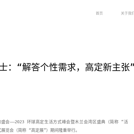
首页
关于我
静女士：“解答个性需求，高定新主张
圈的盛会——2023 环球高定生活方式峰会暨木兰会湾区盛典（简称 “活
式展览会（简称 “高定展”）期间隆重举行。